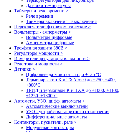
Терморегуляторы для инкубатора
Датчики температуры
Таймеры и реле времени >
Реле времени
Таймеры включения - выключения
Переключатели фаз автоматические >
Вольтметры - амперметры >
Вольтметры цифровые
Амперметры цифровые
Трехфазная защита 380В >
Регуляторы мощности >
Измерители регуляторы влажности >
Реле тока и мощности >
Датчики >
Цифровые датчики от -55 до +125 °С
Термопары тип К и ТХА от 0 до +250, +400,
+800°C
ТРИД и термопары К и ТХА до +1000, +1100,
+1250, +1300°C
Автоматы, УЗО, дифф. автоматы >
Автоматические выключатели
УЗО - устройства защитного отключения
Дифференциальные автоматы
Контакторы, пускатели, реле >
Модульные контакторы