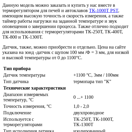
Данную модель можно заказать и купить у нас вместе в
терморегулятором для печей и автоклавов
ТК-1000Т PST
,
имеющим высокую точность и скорость измерения, а также
таймер работы нагрузки на заданной температуре и звук
оповещения о завершении процесса. Также отлично подходит
для использования с терморегуляторами ТК-250Т, ТК-400Т,
ТК-800 и ТК-1300Т.
Датчик, также, можно приобрести и отдельно. Цена на сайте
указана на зонд -датчик с щупом 100 мм /Ф = 3 мм, для низкой
и высокой температуры от 0 до 1100°C.
Тип прибора
Датчик температуры
+1100 °C, 3мм / 100мм
Тип датчика
термопара тип "К"
Технические характеристики
Диапазон измеряемых
0 ...+ 1100
температур, °С
Точность измерения, °C
1,0 - 2,0
Подключение
двухпроводное
Используется с
ТК-250Т, ТК-1000Т,
терморегуляторами
ТК-1300Т
Тип исполнения датчика
изолированный