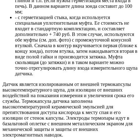
глиной и т.п. (если нужна герметизация места входа в
печь). В данном варианте длина зонда составит до 100
мм;
- с герметизацией стыка, когда используется
специальная уплотнительная муфта. Ее стоимость не
входит в стандартную комплектацию, и составляет
дополнительно + 740 руб. В этом случае, используются
обе муфты (см. доп. фото) с промежуточной конусной
втулкой. Сначала в контур вкручивается первая (ближе к
концу зонда), потом втулка, затем накидывается вторая в
виде полой гайки и производится затяжка. Муфта
скользящая (до затяжки) и в таком варианте можно
точно отрегулировать длину входа измерительного щупа
датчика.
Датчик является изолированным от внешней термокапсулы
высокотемпературного щупа, для изоляции от внешних
воздействий на показания измерения и увеличения срока его
службы. Термокапсула датчика заполнена
высокотемпературной керамической эмульсией для
препятствования доступа кислорода к месту спая и его
изоляции от стенок капсулы. Электроды термопары идут в
базальтовой оплетке с внешним металлическим экраном для
механической защиты и защиты от внешних
электромагнитных наводок.