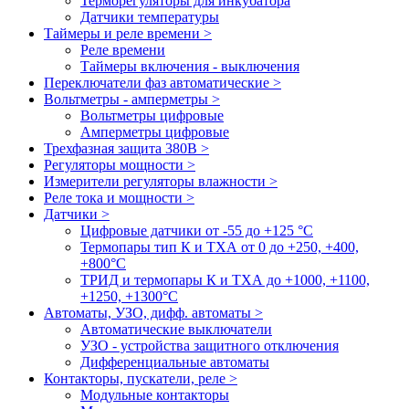
Терморегуляторы для инкубатора
Датчики температуры
Таймеры и реле времени >
Реле времени
Таймеры включения - выключения
Переключатели фаз автоматические >
Вольтметры - амперметры >
Вольтметры цифровые
Амперметры цифровые
Трехфазная защита 380В >
Регуляторы мощности >
Измерители регуляторы влажности >
Реле тока и мощности >
Датчики >
Цифровые датчики от -55 до +125 °С
Термопары тип К и ТХА от 0 до +250, +400,
+800°C
ТРИД и термопары К и ТХА до +1000, +1100,
+1250, +1300°C
Автоматы, УЗО, дифф. автоматы >
Автоматические выключатели
УЗО - устройства защитного отключения
Дифференциальные автоматы
Контакторы, пускатели, реле >
Модульные контакторы